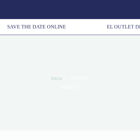
SAVE THE DATE ONLINE
EL OUTLET D
Inicio
20937S/T
20937S/T