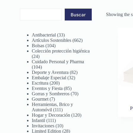
Buscar
Showing the si
Antibacterial
33
Artículos Sostenibles
662
Bolsas
104
Colección protección higiénica
24
Cuidado Personal y Pharma
104
Deporte y Aventura
82
Embalaje Especial
32
Escritura
200
Eventos y Fiesta
85
Gorras y Sombreros
70
Gourmet
7
Herramientas, Brico y
P
Automóvil
111
Hogar y Decoración
120
Infantil
111
Invitaciones
10
Limited Edition
28