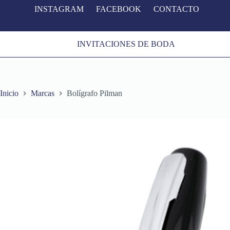
INSTAGRAM
FACEBOOK
CONTACTO
S
a
l
t
INVITACIONES DE BODA
a
r
a
l
c
o
Inicio
Marcas
Bolígrafo Pilman
n
t
e
n
i
d
o