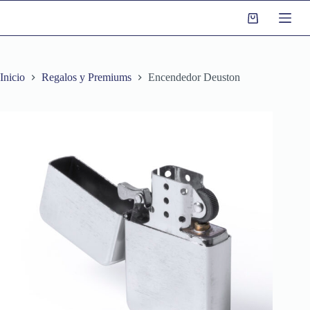
S
a
l
t
a
r
Inicio
Regalos y Premiums
Encendedor Deuston
a
l
c
o
n
t
e
n
i
d
o