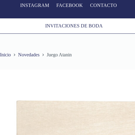
INSTAGRAM
FACEBOOK
CONTACTO
S
a
l
t
INVITACIONES DE BODA
a
r
a
l
c
o
Inicio
Novedades
Juego Atanin
n
t
e
n
i
d
o