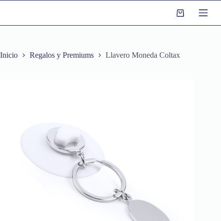
S
a
l
t
a
r
Inicio
Regalos y Premiums
Llavero Moneda Coltax
a
l
c
o
n
t
e
n
i
d
o