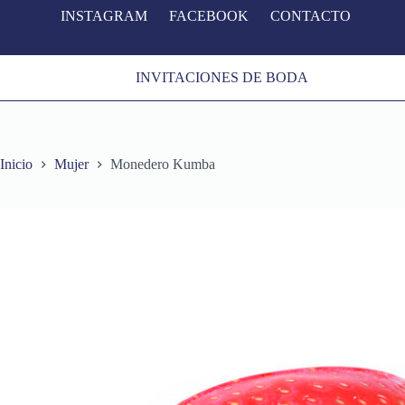
INSTAGRAM
FACEBOOK
CONTACTO
S
a
l
t
INVITACIONES DE BODA
a
r
a
l
c
o
Inicio
Mujer
Monedero Kumba
n
t
e
n
i
d
o