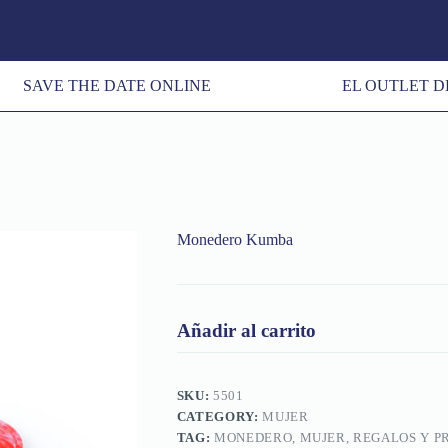
SAVE THE DATE ONLINE
EL OUTLET D
Monedero Kumba
Añadir al carrito
SKU:
5501
CATEGORY:
MUJER
TAG:
MONEDERO, MUJER, REGALOS Y P