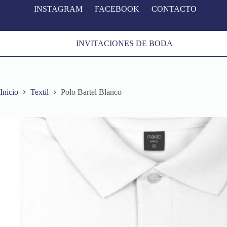
INSTAGRAM
FACEBOOK
CONTACTO
S
a
l
t
INVITACIONES DE BODA
a
r
a
l
c
o
Inicio
Textil
Polo Bartel Blanco
n
t
e
n
i
d
o