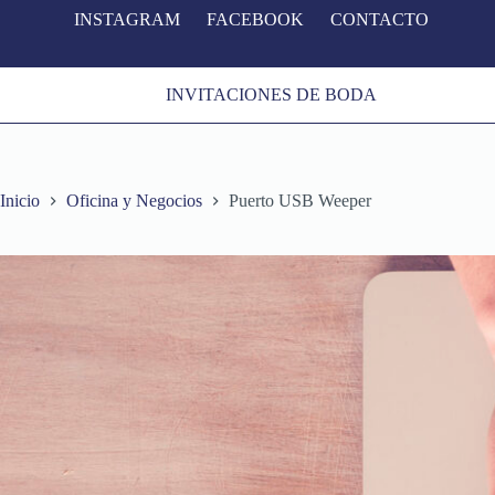
INSTAGRAM
FACEBOOK
CONTACTO
S
a
l
t
INVITACIONES DE BODA
a
r
a
l
c
o
Inicio
Oficina y Negocios
Puerto USB Weeper
n
t
e
n
i
d
o