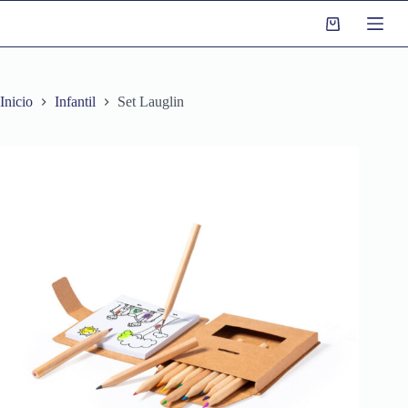
S
a
l
t
a
r
Inicio
Infantil
Set Lauglin
a
l
c
o
n
t
e
n
i
d
o