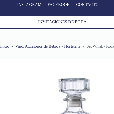
INSTAGRAM
FACEBOOK
CONTACTO
S
a
l
t
INVITACIONES DE BODA
a
r
a
l
c
o
Inicio
Vino, Accesorios de Bebida y Hostelería
Set Whisky Roc
n
t
e
n
i
d
o