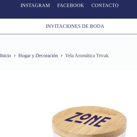
INSTAGRAM
FACEBOOK
CONTACTO
S
a
l
t
INVITACIONES DE BODA
a
r
a
l
c
o
Inicio
Hogar y Decoración
Vela Aromática Trivak
n
t
e
n
i
d
o